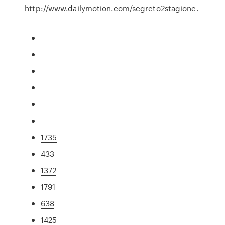
http://www.dailymotion.com/segreto2stagione.
1735
433
1372
1791
638
1425